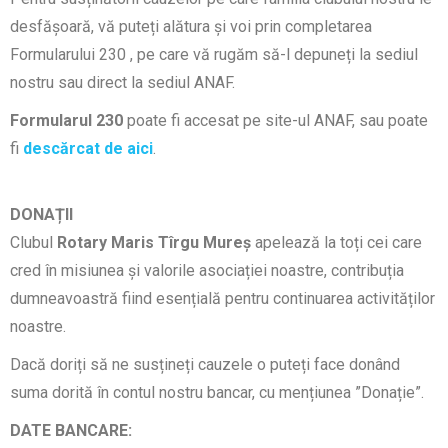
desfășoară, vă puteți alătura și voi prin completarea
Formularului 230 , pe care vă rugăm să-l depuneți la sediul
nostru sau direct la sediul ANAF.
Formularul 230
poate fi accesat pe site-ul ANAF, sau poate
fi
descărcat de aici
.
DONAȚII
Clubul
Rotary Maris Tîrgu Mureș
apelează la toți cei care
cred în misiunea și valorile asociației noastre, contribuția
dumneavoastră fiind esențială pentru continuarea activităților
noastre.
Dacă doriți să ne susțineți cauzele o puteți face donând
suma dorită în contul nostru bancar, cu mențiunea ”Donație”.
DATE BANCARE: