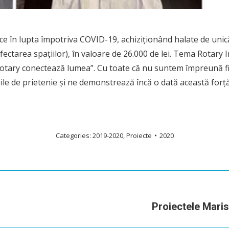
ce în lupta împotriva COVID-19, achiziționând halate de unic
nfectarea spațiilor), în valoare de 26.000 de lei. Tema Rotary
“Rotary conectează lumea”. Cu toate că nu suntem împreună fiz
iile de prietenie și ne demonstrează încă o dată această forț
Categories:
2019-2020
,
Proiecte
2020
Next
Proiectele Maris,
post: