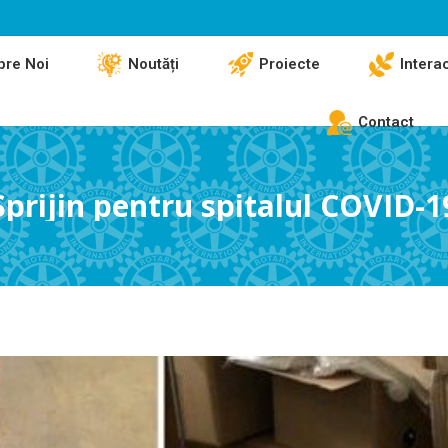
pre Noi
Noutăți
Proiecte
Intera
Contact
Sprijin pentru spitalul COVID-1