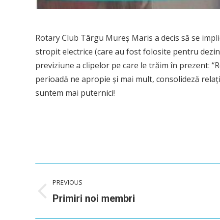
Rotary Club T
â
rgu Mureș Maris a decis să se impli
stropit electrice (care au fost folosite pentru dezi
previziune a clipelor pe care le trăim în prezent: 
perioadă ne apropie și mai mult, consolideză relaț
suntem mai puternici!
Post
PREVIOUS
navigation
Previous
Primiri noi membri
post: