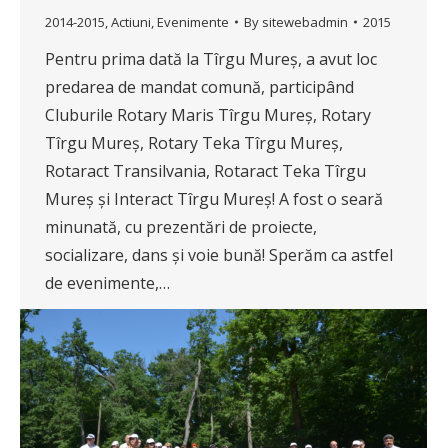
2014-2015
,
Actiuni
,
Evenimente
By
sitewebadmin
2015
Pentru prima dată la Tîrgu Mureș, a avut loc
predarea de mandat comună, participând
Cluburile Rotary Maris Tîrgu Mureș, Rotary
Tîrgu Mureș, Rotary Teka Tîrgu Mureș,
Rotaract Transilvania, Rotaract Teka Tîrgu
Mureș și Interact Tîrgu Mureș! A fost o seară
minunată, cu prezentări de proiecte,
socializare, dans și voie bună! Sperăm ca astfel
de evenimente,…