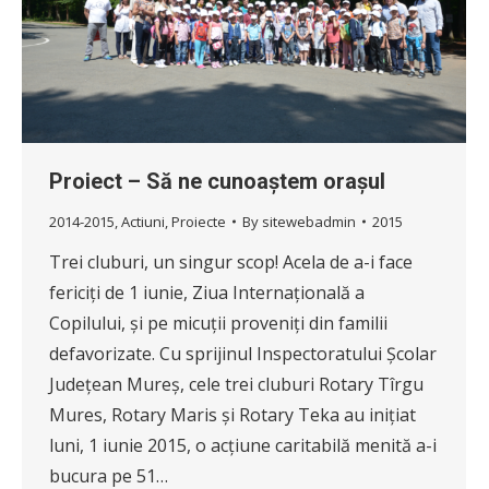
Proiect – Să ne cunoaștem orașul
2014-2015
,
Actiuni
,
Proiecte
By
sitewebadmin
2015
Trei cluburi, un singur scop! Acela de a-i face
fericiți de 1 iunie, Ziua Internațională a
Copilului, și pe micuții proveniți din familii
defavorizate. Cu sprijinul Inspectoratului Școlar
Județean Mureș, cele trei cluburi Rotary Tîrgu
Mures, Rotary Maris și Rotary Teka au inițiat
luni, 1 iunie 2015, o acțiune caritabilă menită a-i
bucura pe 51…