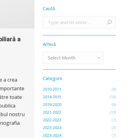
Caută
Search:
iliară a
Arhivă
Arhivă
Categorii
 a crea
 importante
2010-2011
(8)
ătre toate
2014-2015
(16)
2019-2020
(6)
publica
2021-2022
(10)
ubul nostru
2022-2023
(7)
onografia
2023-2024
(2)
2023-2024
(1)