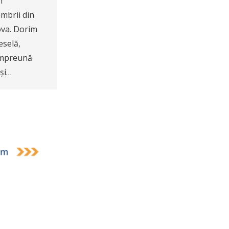
n
embrii din
ova. Dorim
eselă,
e împreună
 și…