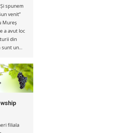
! Și spunem
Bun venit”
gu Mureș
e a avut loc
urii din
ă sunt un…
owship
i filiala