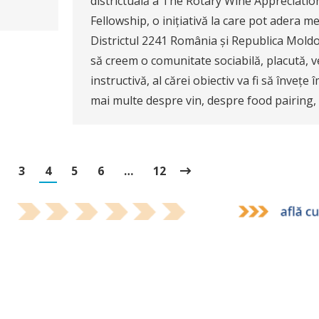
districtuală a The Rotary Wine Appreciatio
Fellowship, o inițiativă la care pot adera m
Districtul 2241 România și Republica Mold
să creem o comunitate sociabilă, placută, v
instructivă, al cărei obiectiv va fi să înveț
mai multe despre vin, despre food pairing,
3
4
5
6
…
12