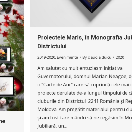
Proiectele Maris, în Monografia Jub
Districtului
2019-2020
,
Evenimente
By
claudia.duicu
2020
Am salutat cu mult entuziasm inițiativa
Guvernatorului, domnul Marian Neagoe, de
o “Carte de Aur” care să cuprindă cele mai
proiecte derulate de-a lungul timpului de c
cluburile din Districtul 2241 România și Re
Moldova. Am pregătit materialul pentru cl
și am fost tare mândri să ne regăsim în M
ne
Jubiliară, un…