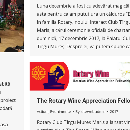
Luna decembrie a fost cu adevărat magică
asta pentru ca am putut ura un călduros “
în familia Rotary, noului Interact Club Tîr
Maris, a cărui ceremonie oficială de chartar
duminică, 17 decembrie 2017, la Palatul Cult
Tîrgu Mureș. Despre ei, vă putem spune c
ebită
u
 proiect
The Rotary Wine Appreciation Fell
t odată
Actiuni
,
Evenimente
By
sitewebadmin
2017
Rotary Club Tîrgu Mureș Maris a lansat viner
 aşa