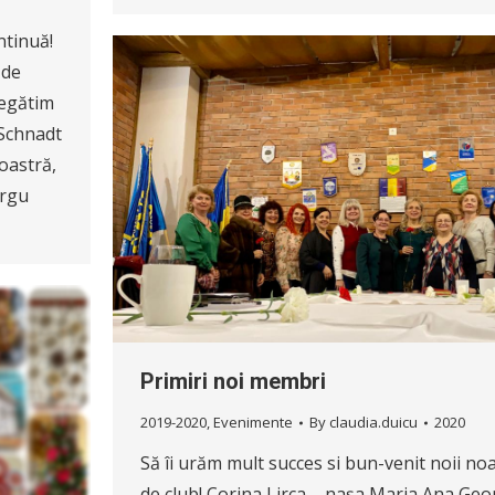
ntinuă!
 de
regătim
 Schnadt
oastră,
ârgu
Primiri noi membri
2019-2020
,
Evenimente
By
claudia.duicu
2020
Să îi urăm mult succes si bun-venit noii no
de club! Corina Lirca – nașa Maria Ana Ge