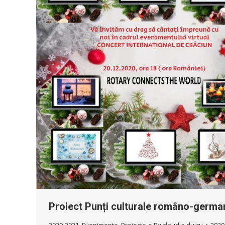
Proiect Punți culturale româno-germa
2020-2021
,
Evenimente
,
Proiecte
By
claudia.duicu
2020