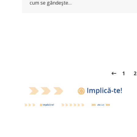
cum se gândeşte…
1
2