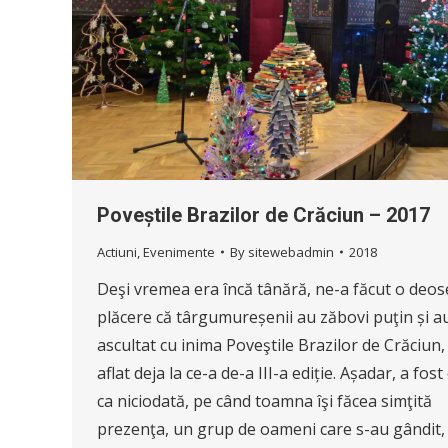
Poveștile Brazilor de Crăciun – 2017
Actiuni
,
Evenimente
By
sitewebadmin
2018
Deşi vremea era încă tânără, ne-a făcut o deos
plăcere că târgumureșenii au zăbovi puţin și a
ascultat cu inima Poveştile Brazilor de Crăciun,
aflat deja la ce-a de-a III-a ediție. Așadar, a fos
ca niciodată, pe când toamna îşi făcea simţită
prezenţa, un grup de oameni care s-au gândit,