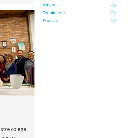
Actiuni
(93)
Evenimente
(79)
Proiecte
(62)
astre colege
orgescu