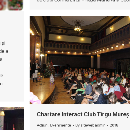
 și
de a
de
de
cu
Chartare Interact Club Tîrgu Mureș
Actiuni
,
Evenimente
By
sitewebadmin
2018