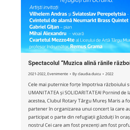
Spectacolul “Muzica alină rănile război
2021-2022
,
Evenimente
By
claudia.duicu
2022
Cele mai puternice forțe împotriva războiului 
UMANITATEA și SOLIDARITATEA! Pornind de l
acestea, Clubul Rotary Târgu Mureș Maris a fo
partener în organizarea unui concert la care a
participat o parte din refugiații găzduiți în oraș
nostru! Cei care am fost prezenți am fost prof