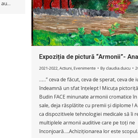
e au…
Expoziția de pictură “Armonii”- An
2021-2022
,
Actiuni
,
Evenimente
By
claudia.duicu
2
……” ceva de făcut, ceva de sperat, ceva de iu
îndeamnă un sfat înțelept ! Micuța pictoriț
Budin FACE minunate armonii cromatice în 
sale, deja răsplătite cu premii și diplome !
ca dispozitivele tehnologiei medicale să îi 
multiplele armonii auditive care pe toți ne
înconjoară…..Achiziționarea lor este scopu