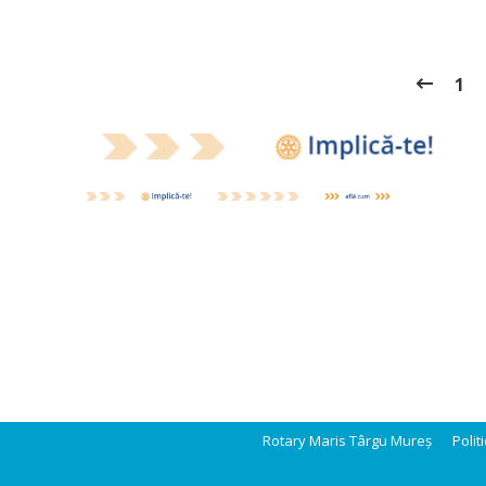
1
Rotary Maris Târgu Mureș
Polit