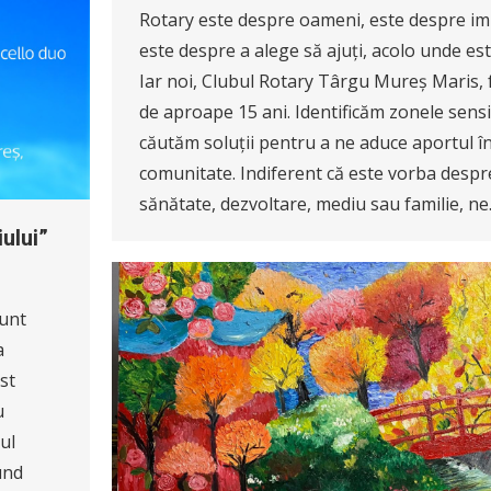
Rotary este despre oameni, este despre imp
este despre a alege să ajuți, acolo unde es
Iar noi, Clubul Rotary Târgu Mureș Maris,
de aproape 15 ani. Identificăm zonele sensib
căutăm soluții pentru a ne aduce aportul î
comunitate. Indiferent că este vorba despr
sănătate, dezvoltare, mediu sau familie, n
ului”
sunt
a
st
u
ul
und