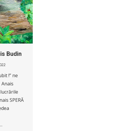
ais Budin
022
bit !” ne
ă Anais
lucrările
 Anais SPERĂ
redea
l…