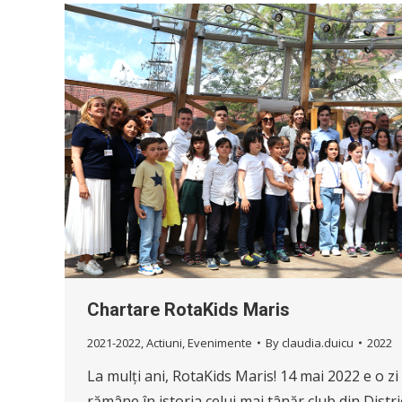
Chartare RotaKids Maris
2021-2022
,
Actiuni
,
Evenimente
By
claudia.duicu
2022
La mulți ani, RotaKids Maris! 14 mai 2022 e o zi
rămâne în istoria celui mai tânăr club din Distri