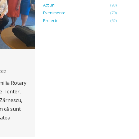
Actiuni
(93)
Evenimente
(79)
Proiecte
(62)
022
milia Rotary
e Tenter,
 Zărnescu,
m că sunt
tatea