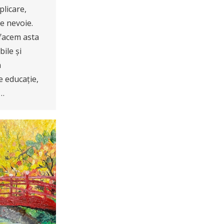
licare,
te nevoie.
 facem asta
ile și
n
e educație,
e…