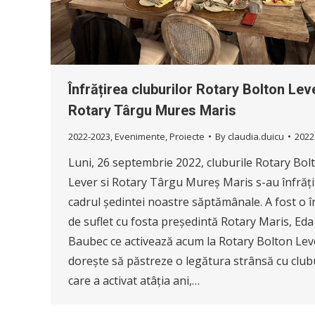
Înfrățirea cluburilor Rotary Bolton Leve
Rotary Târgu Mures Maris
2022-2023
,
Evenimente
,
Proiecte
By
claudia.duicu
2022
Luni, 26 septembrie 2022, cluburile Rotary Bol
Lever si Rotary Târgu Mureș Maris s-au înfrăți
cadrul ședintei noastre săptămânale. A fost o î
de suflet cu fosta președintă Rotary Maris, Eda
Baubec ce activează acum la Rotary Bolton Leve
dorește să păstreze o legătura strânsă cu clubu
care a activat atâția ani,…