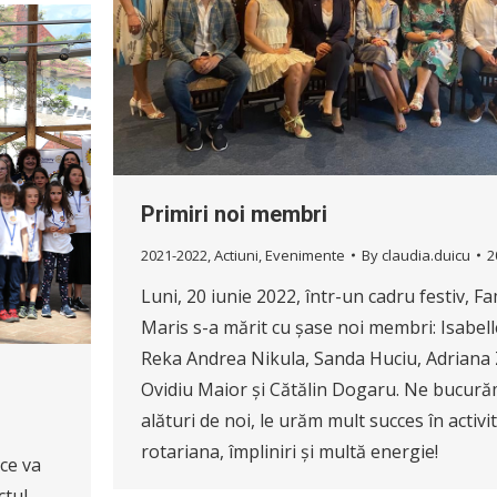
Primiri noi membri
2021-2022
,
Actiuni
,
Evenimente
By
claudia.duicu
2
Luni, 20 iunie 2022, într-un cadru festiv, Fa
Maris s-a mărit cu șase noi membri: Isabell
Reka Andrea Nikula, Sanda Huciu, Adriana
Ovidiu Maior și Cătălin Dogaru. Ne bucură
alături de noi, le urăm mult succes în activi
rotariana, împliniri și multă energie!
 ce va
ctul