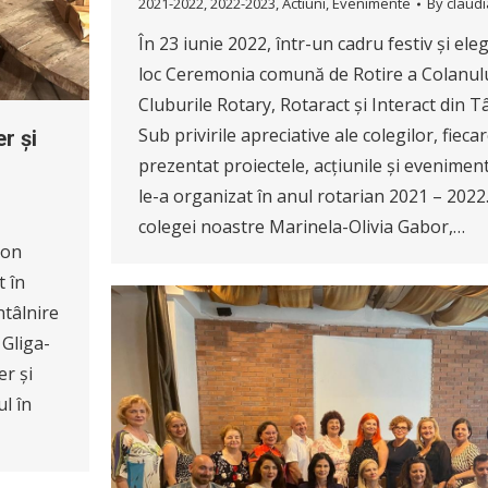
2021-2022
,
2022-2023
,
Actiuni
,
Evenimente
By
claudi
În 23 iunie 2022, într-un cadru festiv și ele
loc Ceremonia comună de Rotire a Colanulu
Cluburile Rotary, Rotaract și Interact din 
Sub privirile apreciative ale colegilor, fieca
r și
prezentat proiectele, acțiunile și evenimen
le-a organizat în anul rotarian 2021 – 202
colegei noastre Marinela-Olivia Gabor,…
ton
t în
ntâlnire
 Gliga-
r și
l în