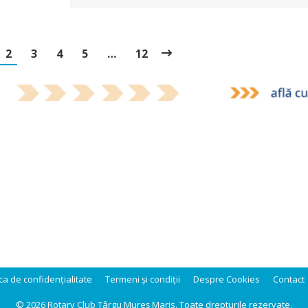
2
3
4
5
…
12
ica de confidențialitate
Termeni și condiții
Despre Cookies
Contact
© 2026 Rotary Club Târgu Mureș Maris. Toate drepturile rezervate.