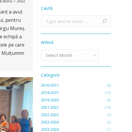
a.duicu
2022
Caută
gant a avut
Search:
i, pentru
Târgu Mureș.
re echipă a
Arhivă
tele pe care
Arhivă
2. Mulțumim
Categorii
2010-2011
(8)
2014-2015
(16)
2019-2020
(6)
2021-2022
(10)
2022-2023
(7)
2023-2024
(2)
2023-2024
(1)