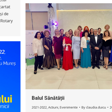
cartat
și de
i Rotary
Balul Sănătății
2021-2022
,
Actiuni
,
Evenimente
By
claudia.duicu
2