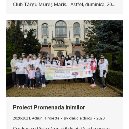
Club Târgu Mureș Maris. Astfel, duminică, 20…
Proiect Promenada Inimilor
2020-2021
,
Actiuni
,
Proiecte
By
claudia.duicu
2020
Credem cu tărie că un stil de viață activ poate